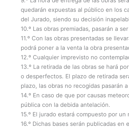
9.º La hora de entrega de las obras se
quedarán expuestas al público en los ca
del Jurado, siendo su decisión inapelab
10.º Las obras premiadas, pasarán a se
11.º Con las obras presentadas se lleva
podrá poner a la venta la obra present
12.º Cualquier imprevisto no contemplad
13.º La retirada de las obras se hará p
o desperfectos. El plazo de retirada será
plazo, las obras no recogidas pasarán 
14.º En caso de que por causas meteoro
pública con la debida antelación.
15.º El jurado estará compuesto por un
16.º Dichas bases serán publicadas en e