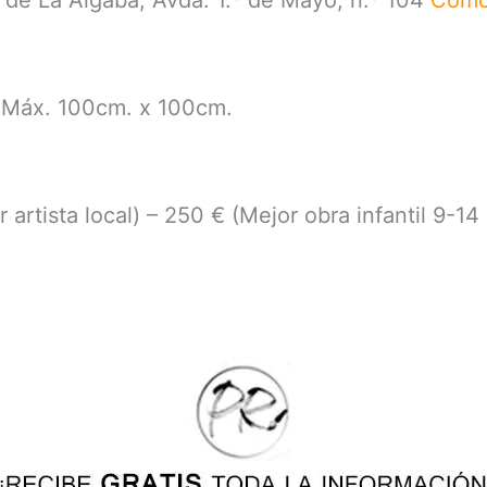
 de La Algaba, Avda. 1.º de Mayo, n.º 104
Cómo 
 Máx. 100cm. x 100cm.
artista local) – 250 € (Mejor obra infantil 9-14