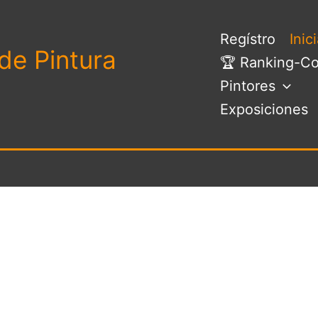
Regístro
Inic
de Pintura
🏆 Ranking-Co
Pintores
Exposiciones
Nombre de usuario o correo electrónico:
*
Contraseña
*