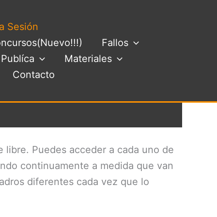
ia Sesión
ncursos(Nuevo!!!)
Fallos
Buscar
Publíca
Materiales
Contacto
re libre. Puedes acceder a cada uno de
lizando continuamente a medida que van
uadros diferentes cada vez que lo