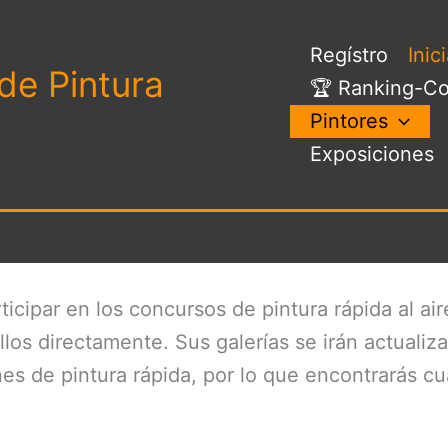
Regístro
Inic
de Pintura
🏆 Ranking-Co
Pintores
Exposiciones
icipar en los concursos de pintura rápida al ai
ellos directamente. Sus galerías se irán actua
es de pintura rápida, por lo que encontrarás c