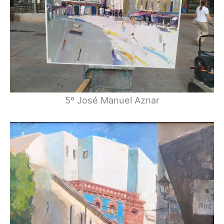
5º José Manuel Aznar