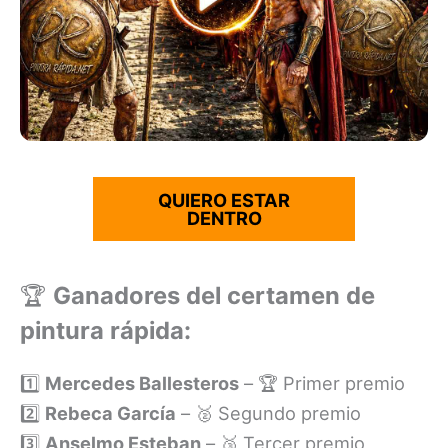
QUIERO ESTAR
DENTRO
🏆
Ganadores del certamen de
pintura rápida:
1️⃣
Mercedes Ballesteros
– 🏆 Primer premio
2️⃣
Rebeca García
– 🥈 Segundo premio
3️⃣
Anselmo Esteban
– 🥉 Tercer premio