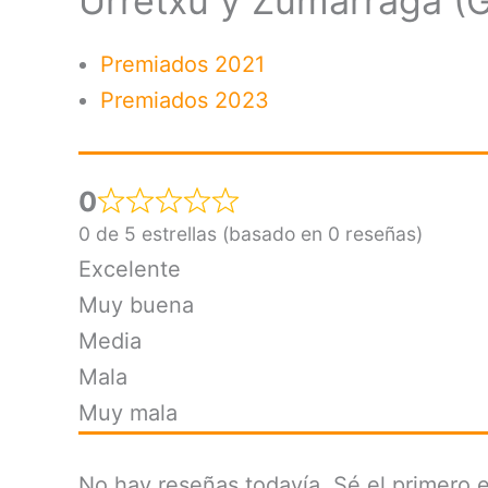
Urretxu y Zumarraga (G
Premiados 2021
Premiados 2023
0
0 de 5 estrellas (basado en 0 reseñas)
Excelente
Muy buena
Media
Mala
Muy mala
No hay reseñas todavía. Sé el primero e