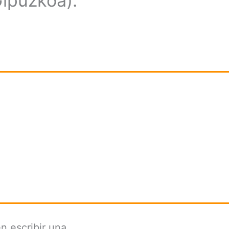
ipuzkoa):
n escribir una.