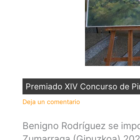
Premiado XIV Concurso de Pin
Deja un comentario
Benigno Rodríguez se impon
Zumarraga (Gipuzkoa) 20