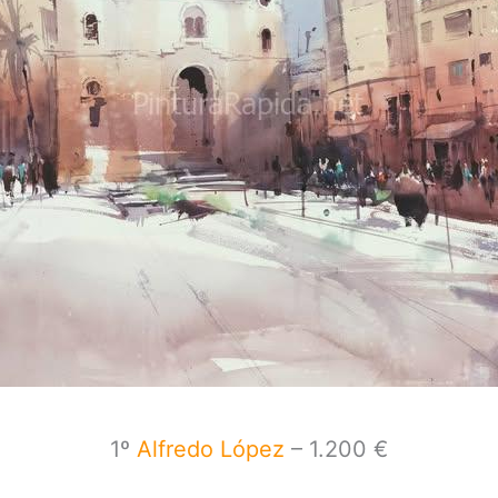
1º
Alfredo López
– 1.200 €