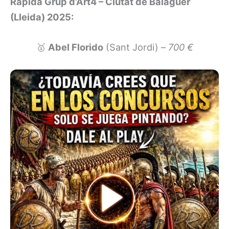
Rápida Grup d’Art4 – Ciutat de Balaguer
(Lleida) 2025:
🥇
Abel Florido
(Sant Jordi) –
700 €