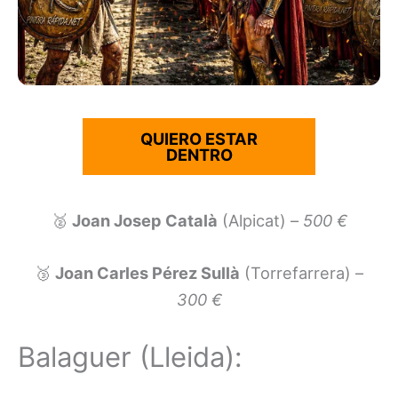
QUIERO ESTAR
DENTRO
🥈
Joan Josep Català
(Alpicat) –
500 €
🥉
Joan Carles Pérez Sullà
(Torrefarrera) –
300 €
Balaguer (Lleida):