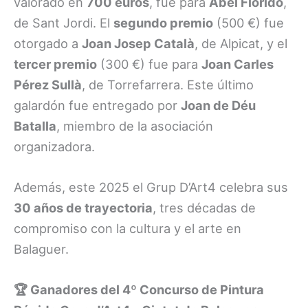
valorado en
700 euros
, fue para
Abel Florido
,
de Sant Jordi. El
segundo premio
(500 €) fue
otorgado a
Joan Josep Català
, de Alpicat, y el
tercer premio
(300 €) fue para
Joan Carles
Pérez Sullà
, de Torrefarrera. Este último
galardón fue entregado por
Joan de Déu
Batalla
, miembro de la asociación
organizadora.
Además, este 2025 el Grup D’Art4 celebra sus
30 años de trayectoria
, tres décadas de
compromiso con la cultura y el arte en
Balaguer.
🏆 Ganadores del 4º Concurso de Pintura