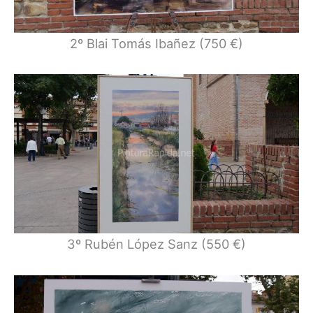
2º Blai Tomás Ibañez (750 €)
3º Rubén López Sanz (550 €)