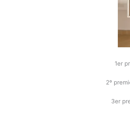
1er p
2º premi
3er pr