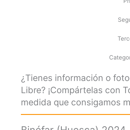
Pr
Segu
Terc
Categor
¿Tienes información o foto
Libre? ¡Compártelas con 
medida que consigamos má
Binéfar (Huesca) 2024