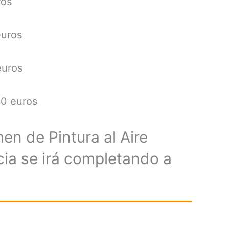
ros
euros
euros
60 euros
en de Pintura al Aire
icia se irá completando a