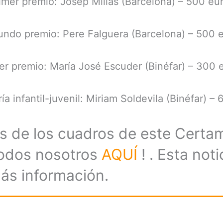
imer premio: Josep Millás (Barcelona) – 500 eu
ndo premio: Pere Falguera (Barcelona) – 500 
er premio: María José Escuder (Binéfar) – 300 
ía infantil-juvenil: Miriam Soldevila (Binéfar) – 
s de los cuadros de este Certam
Todos nosotros
AQUÍ
! . Esta not
s información.