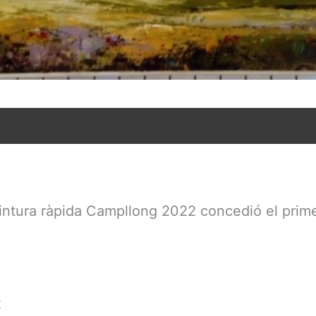
e pintura ràpida Campllong 2022 concedió el pri
z