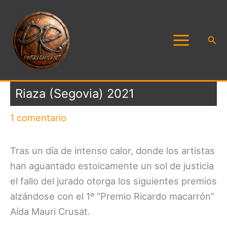
Ir
al
contenido
Busc
Riaza (Segovia) 2021
1 comentario
Tras un día de intenso calor, donde los artistas
han aguantado estoicamente un sol de justicia
el fallo del jurado otorga los siguientes premios
alzándose con el 1º “Premio Ricardo macarrón”
Aída Mauri Crusat.