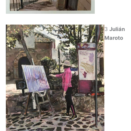
3
Julián
Maroto